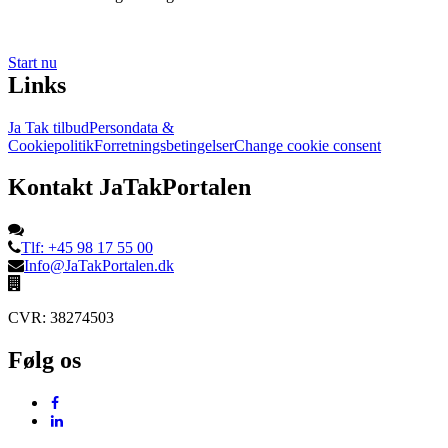
Start nu
Links
Ja Tak tilbud
Persondata &
Cookiepolitik
Forretningsbetingelser
Change cookie consent
Kontakt JaTakPortalen
Tlf: +45 98 17 55 00
Info@JaTakPortalen.dk
CVR: 38274503
Følg os